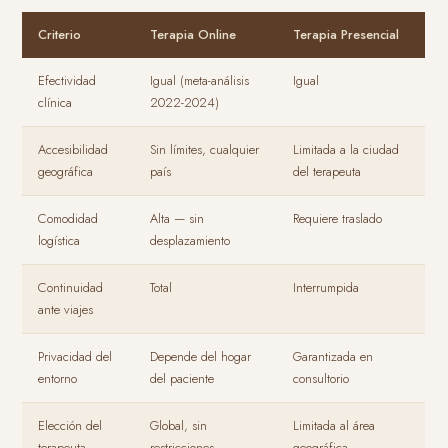
Criterio
Terapia Online
Terapia Presencial
Efectividad
Igual (meta-análisis
Igual
clínica
2022-2024)
Accesibilidad
Sin límites, cualquier
Limitada a la ciudad
geográfica
país
del terapeuta
Comodidad
Alta — sin
Requiere traslado
logística
desplazamiento
Continuidad
Total
Interrumpida
ante viajes
Privacidad del
Depende del hogar
Garantizada en
entorno
del paciente
consultorio
Elección del
Global, sin
Limitada al área
terapeuta
restricciones
geográfica