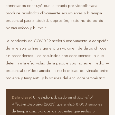
controlados concluyó que la terapia por videollamada
produce resultados clínicamente equivalentes a la terapia
presencial para ansiedad, depresión, trastorno de estrés
postraumático y burnout.
La pandemia de COVID-19 aceleró masivamente la adopción
de la terapia online y generó un volumen de datos clínicos
sin precedentes. Los resultados son consistentes: lo que
determina la efectividad de la psicoterapia no es el medio —
presencial o videollamada— sino la calidad del vínculo entre
paciente y terapeuta, y la solidez del encuadre terapéutico.
Dato clave:
Un estudio publicado en el
Journal of
Affective Disorders
(2023) que analizó 8.000 sesiones
de terapia concluyó que los pacientes que realizaron