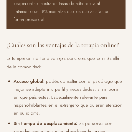
terapia online mostraron tasas de adherencia al
tratamiento un 18% más altas que los que asistían de
forma presencial.
¿Cuáles son las ventajas de la terapia online?
La terapia online tiene ventajas concretas que van más allá
de la comodidad:
Acceso global:
podés consultar con el psicólogo que
mejor se adapte a tu perfil y necesidades, sin importar
en qué país estés. Especialmente relevante para
hispanohablantes en el extranjero que quieren atención
en su idioma.
Sin tiempo de desplazamiento:
las personas con
agendas exigentes suelen abandonar la terapia