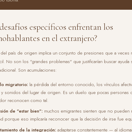
desafíos específicos enfrentan los
nohablantes en el extranjero?
a del país de origen implica un conjunto de presiones que a veces 
il. No son los "grandes problemas" que justificarían buscar ayuda 
tradicional. Son acumulaciones:
lo migratorio:
la pérdida del entorno conocido, los vínculos afecti
 y sonidos del lugar de origen. Es un duelo que pocas personas 
dor reconocen como tal.
sión de "estar bien":
muchos emigrantes sienten que no pueden 
ltad porque eso implicaría reconocer que la decisión de irse fue eq
tamiento de la integración:
adaptarse constantemente — al idioma,