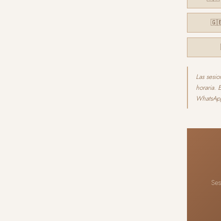
🇬
Las sesio
horaria. 
WhatsAp
Ses