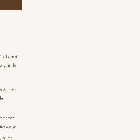
no tienen
según la
vos, los
de
mostrar
uivocada.
 a los