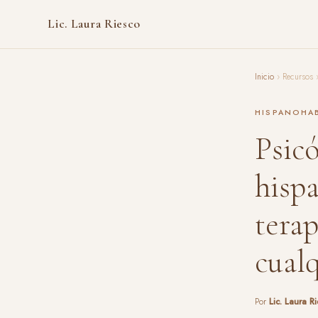
Lic. Laura Riesco
Inicio
› Recursos ›
HISPANOHAB
Psicó
hispa
tera
cualq
Por
Lic. Laura R