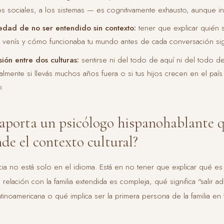
s sociales, a los sistemas — es cognitivamente exhausto, aunque inv
edad de no ser entendido sin contexto:
tener que explicar quién 
venís y cómo funcionaba tu mundo antes de cada conversación signi
sión entre dos culturas:
sentirse ni del todo de aquí ni del todo de 
almente si llevás muchos años fuera o si tus hijos crecen en el paí
o.
aporta un psicólogo hispanohablante 
nde el contexto cultural?
cia no está solo en el idioma. Está en no tener que explicar qué es
 relación con la familia extendida es compleja, qué significa "salir a
 latinoamericana o qué implica ser la primera persona de la familia en v