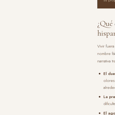
¿Qué 
hispa
Vivir fuer
nombre fác
narrativa 
El due
olores
alrede
La pre
dificu
El ago