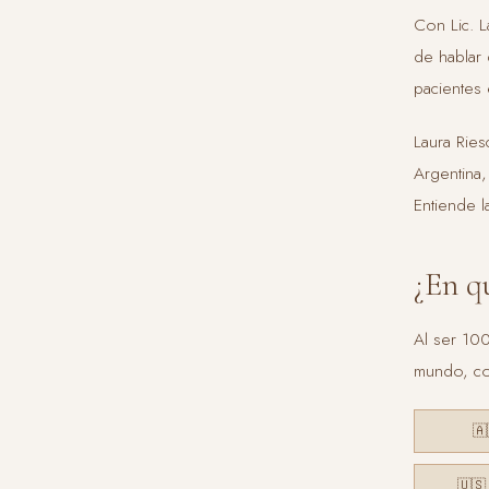
Con Lic. L
de hablar
pacientes 
Laura Ries
Argentina
Entiende l
¿En q
Al ser 100
mundo, co
🇦
🇺🇸 