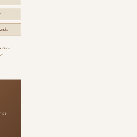
e
mundo
u zona
or
r de