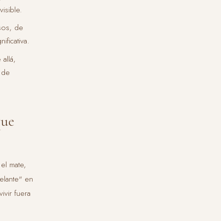
isible.
sos, de
ficativa.
allá,
s de
que
 el mate,
delante" en
ivir fuera