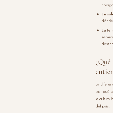
código
La sol
dónde 
La ten
especi
destin
¿Qué 
entie
La diferen
por qué la
la cultura
del país.