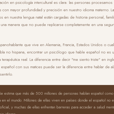
gación en psicología intercultural es clara: las personas procesamos 
 con mayor profundidad y precisión en nuestro idioma materno. La
 en nuestra lengua natal están cargadas de historia personal, famili
de una manera que no puede replicarse completamente en una segu
spanohablante que vive en Alemania, Francia, Estados Unidos o cual
abla no hispana, encontrar un psicólogo que hable español no es u
a terapéutica real. La diferencia entre decir "me siento triste" en ingl
 español con sus matices puede ser la diferencia entre hablar de a
sentirlo.
e estima que más de 500 millones de personas hablan español como
a en el mundo. Millones de ellas viven en países donde el español no e
oficial, y muchas de ellas enfrentan barreras para acceder a salud ment
pio idioma.