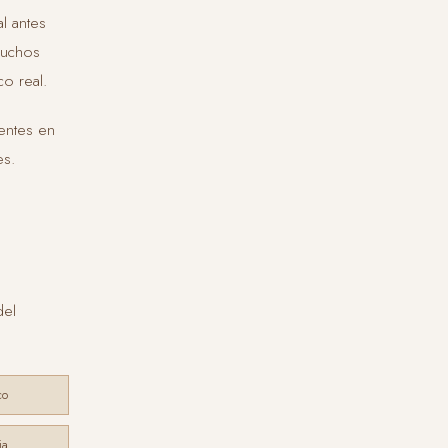
al antes
muchos
o real.
ientes en
es.
del
co
ia