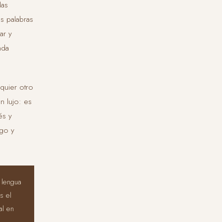
las
s palabras
ar y
nda
quier otro
n lujo: es
és y
lgo y
 lengua
s el
al en