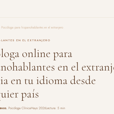
 Psicóloga para hispanohablantes en el extranjero
LANTES EN EL EXTRANJERO
loga online para
nohablantes en el extranj
pia en tu idioma desde
uier país
iesco
, Psicóloga Clínica
Mayo 2026
Lectura: 5 min