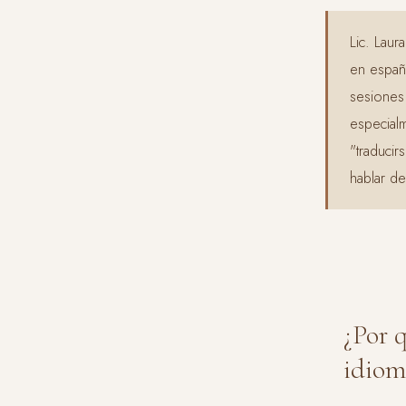
Lic. Laur
en españ
sesiones 
especial
"traducir
hablar de
¿Por 
idiom