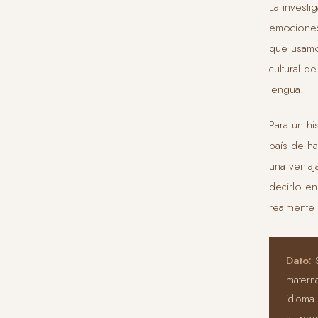
La investi
emociones
que usamos
cultural 
lengua.
Para un hi
país de h
una ventaj
decirlo en
realmente 
Dato:
S
matern
idioma 
su pro