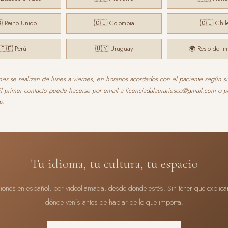
 Reino Unido
🇨🇴 Colombia
🇨🇱 Chil
🇵🇪 Perú
🇺🇾 Uruguay
🌍 Resto del 
nes se realizan de lunes a viernes, en horarios acordados con el paciente según s
El primer contacto puede hacerse por email a licenciadalaurariesco@gmail.com o p
p.
Tu idioma, tu cultura, tu espacio
iones en español, por videollamada, desde donde estés. Sin tener que explica
dónde venís antes de hablar de lo que importa.