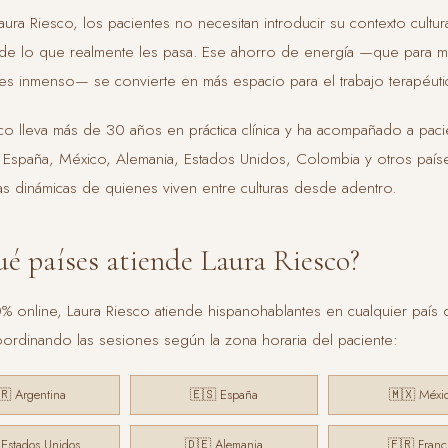
aura Riesco, los pacientes no necesitan introducir su contexto cultur
 de lo que realmente les pasa. Ese ahorro de energía —que para 
es inmenso— se convierte en más espacio para el trabajo terapéutic
co lleva más de 30 años en práctica clínica y ha acompañado a pac
, España, México, Alemania, Estados Unidos, Colombia y otros país
as dinámicas de quienes viven entre culturas desde adentro.
ué países atiende Laura Riesco?
% online, Laura Riesco atiende hispanohablantes en cualquier país 
ordinando las sesiones según la zona horaria del paciente:
🇷 Argentina
🇪🇸 España
🇲🇽 Méxi
Estados Unidos
🇩🇪 Alemania
🇫🇷 Franc